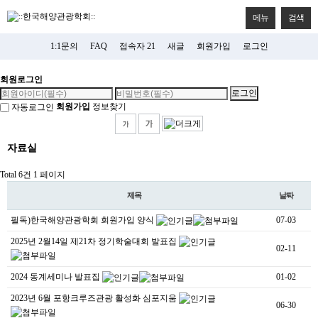
메뉴
검색
1:1문의
FAQ
접속자 21
새글
회원가입
로그인
회원로그인
회원가입
정보찾기
자동로그인
자료실
Total 6건
1 페이지
제목
날짜
필독)한국해양관광학회 회원가입 양식
07-03
2025년 2월14일 제21차 정기학술대회 발표집
02-11
2024 동계세미나 발표집
01-02
2023년 6월 포항크루즈관광 활성화 심포지움
06-30