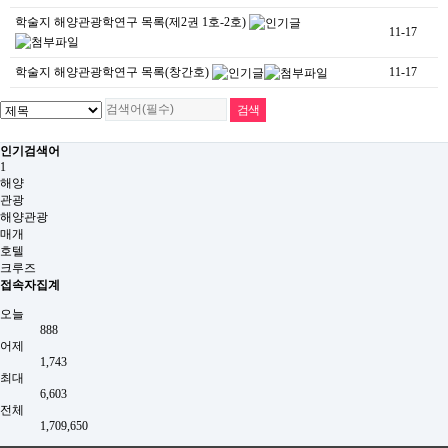
학술지 해양관광학연구 목록(제2권 1호-2호)
11-17
학술지 해양관광학연구 목록(창간호)
11-17
인기검색어
1
해양
관광
해양관광
매개
호텔
크루즈
접속자집계
오늘
888
어제
1,743
최대
6,603
전체
1,709,650